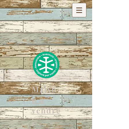
Maiso
n à
vendre
!