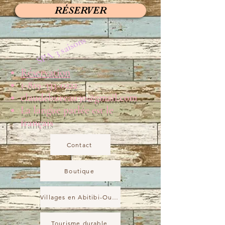
RÉSERVER
SPA 3 saisons
Réservation
1-819-333-0222
claudebureau30@gmail.com
La langue parlée est le
français
Contact
Boutique
Villages en Abitibi-Ouest
Tourisme durable