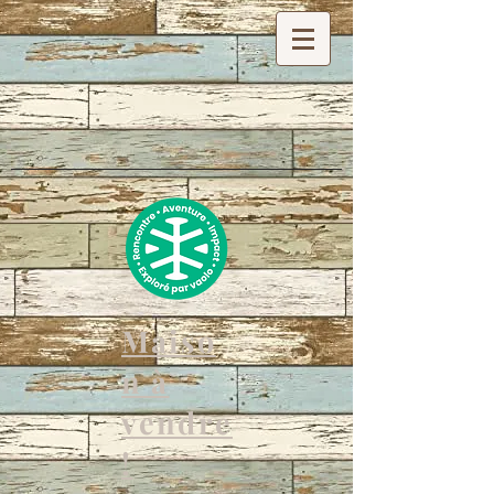
Maiso
n à
vendre
!