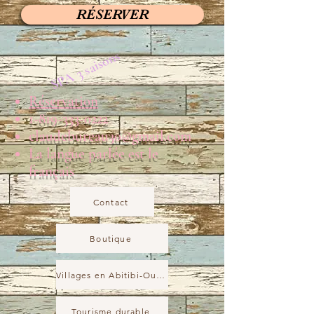
RÉSERVER
SPA 3 saisons
Réservation
1-819-333-0222
claudebureau30@gmail.com
La langue parlée est le
français
Contact
Boutique
Villages en Abitibi-Ouest
Tourisme durable