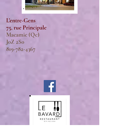
L'entre-Gens
75, rue Principale
Macamic (Qc)
J0Z 2S0
819-782-4367