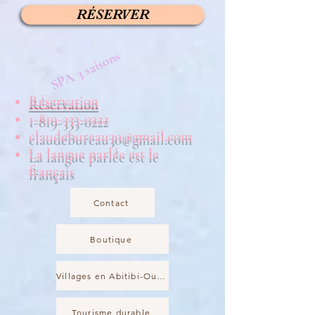
RÉSERVER
SPA 3 saisons
Réservation
1-819-333-0222
claudebureau30@gmail.com
La langue parlée est le
français
Contact
Boutique
Villages en Abitibi-Ouest
Tourisme durable