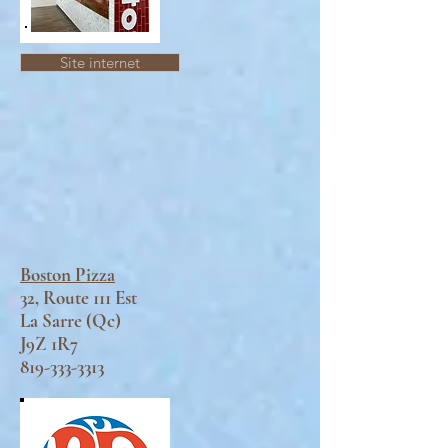
Site internet
Boston Pizza
32, Route 111 Est
La Sarre (Qc)
J9Z 1R7
819-333-3313