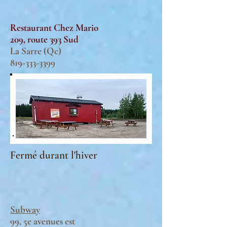
Restaurant Chez Mario
209, route 393 Sud
La Sarre (Qc)
819-333-3399
Fermé durant l'hiver
Subway
99, 5e avenues est