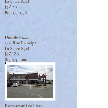
La Sarre (Qc)
J9Z 2J3
819-339-3578
Double Pizza
345, Rue Principale
La Sarre (Qc)
J9Z 1Z6
819-333-4000
Restaurant Léo Pizza