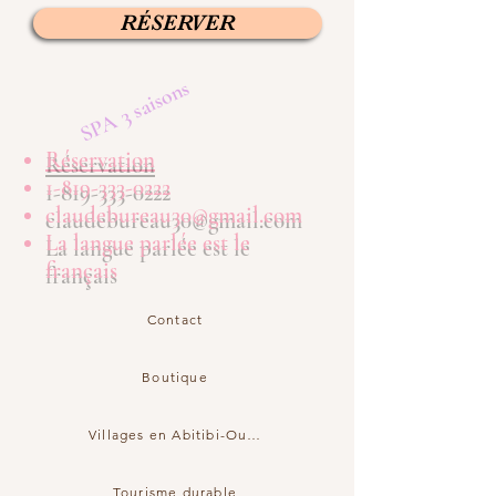
RÉSERVER
SPA 3 saisons
Réservation
1-819-333-0222
claudebureau30@gmail.com
La langue parlée est le
français
Contact
Boutique
Villages en Abitibi-Ouest
Tourisme durable