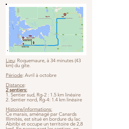
Lieu
: Roquemaure, à 34 minutes (43
km) du gîte.
Période
: Avril à octobre
Distance
:
2 sentiers:
1. Sentier sud, Rg-2 : 1.5 km linéaire
2. Sentier nord, Rg-4: 1.4 km linéaire
Histoire/informations:
Ce marais, aménagé par Canards
Illimités, est situé en bordure du lac
Abitibi et occupe un territoire de 2,8
km². En parcourant les sentiers, on