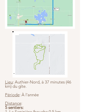
Lieu
: Authier-Nord, à 37 minutes (46
km) du gîte.
Période
: À l'année
Distance
:
5 sentiers:
1. La Sapinière (bouche 0.5 km