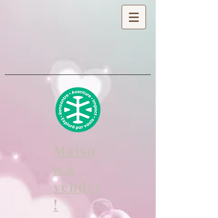
Maiso
n à
vendre
!