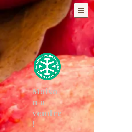
Maiso
n à
vendre
!