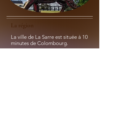
La région
La ville de La Sarre est située à 10
minutes de Colombourg.
Découvrir la région
Notre établissement
Ancien presbytère rénové en