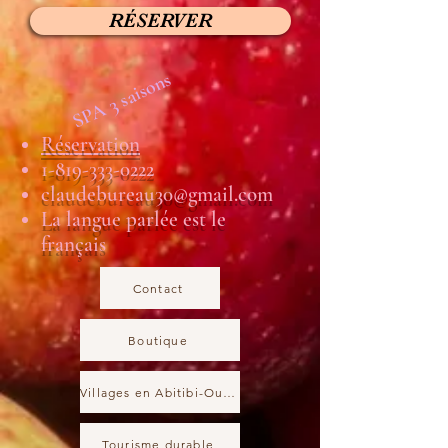
RÉSERVER
SPA 3 saisons
Réservation
1-819-333-0222
claudebureau30@gmail.com
La langue parlée est le
français
Contact
Boutique
Villages en Abitibi-Ouest
Tourisme durable