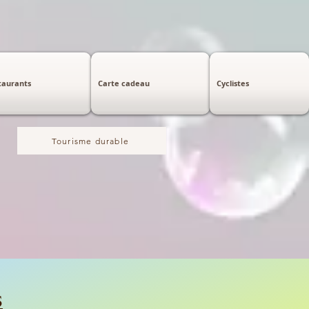
taurants
Carte cadeau
Cyclistes
Tourisme durable
s