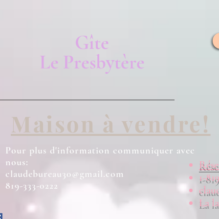
Gîte
Le Presbytère
Maison à vendre!
Pour plus d'information communiquer avec
nous:
Rése
claudebureau30@gmail.com
1-81
819-333-0222
clau
La la