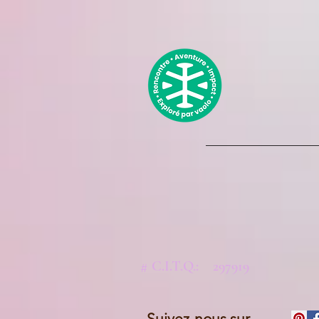
# C.I.T.Q.: 297919
Suivez-nous sur