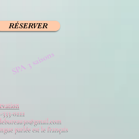
RÉSERVER
SPA 3 saisons
rvation
9-333-0222
debureau30@gmail.com
ngue parlée est le français