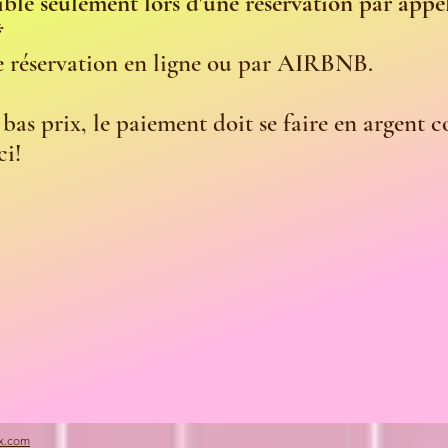
nible seulement lors d'une réservation par app
*
ne réservation en ligne ou par AIRBNB.
bas prix, le paiement doit se faire en argent
ci!
x.com